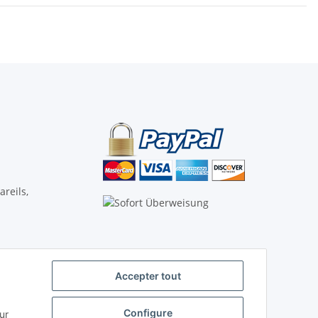
reils,
Accepter tout
Vertrag widerrufen
Configure
ur