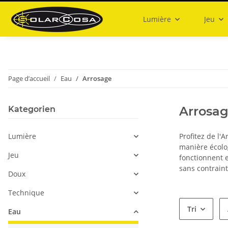
Lumière
Jeu
Page d’accueil
Eau
Arrosage
Arrosa
Kategorien
Lumière
Profitez de l'A
manière écolog
Jeu
fonctionnent e
sans contraint
Doux
Technique
Tri
Eau