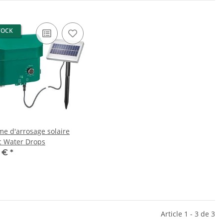
TOCK
me d'arrosage solaire
c Water Drops
7 €
*
Article 1 - 3 de 3