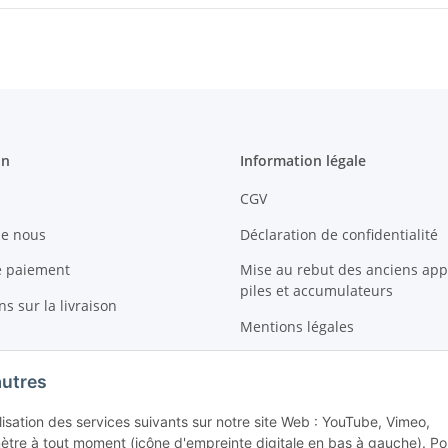
on
Information légale
CGV
de nous
Déclaration de confidentialité
e paiement
Mise au rebut des anciens appa
piles et accumulateurs
s sur la livraison
Mentions légales
Sitemap
autres
Droit de revoquer le contrat
ilisation des services suivants sur notre site Web : YouTube, Vimeo,
tre à tout moment (icône d'empreinte digitale en bas à gauche). Po