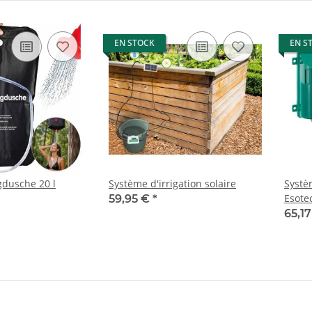
EN STOCK
EN S
dusche 20 l
Système d'irrigation solaire
Systè
Esote
59,95 €
*
65,1