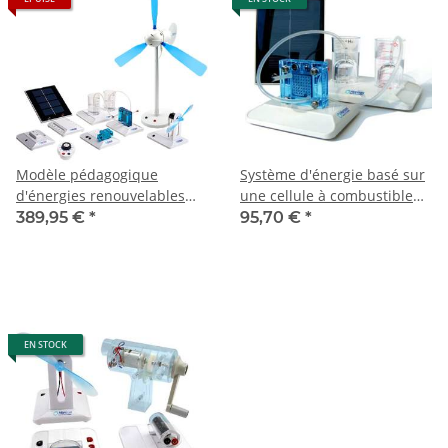
Modèle pédagogique
Système d'énergie basé sur
d'énergies renouvelables
une cellule à combustible
Horizon
Horizon Solar
389,95 €
*
95,70 €
*
EN STOCK