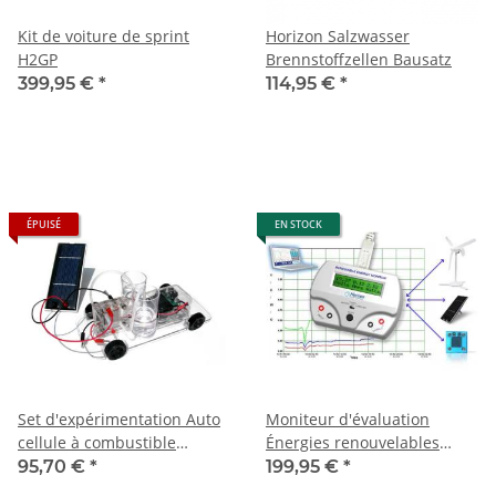
Kit de voiture de sprint
Horizon Salzwasser
H2GP
Brennstoffzellen Bausatz
399,95 €
*
114,95 €
*
ÉPUISÉ
EN STOCK
Set d'expérimentation Auto
Moniteur d'évaluation
cellule à combustible
Énergies renouvelables
Horizon
Horizon
95,70 €
*
199,95 €
*