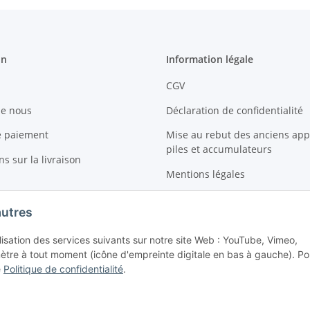
on
Information légale
CGV
de nous
Déclaration de confidentialité
e paiement
Mise au rebut des anciens appa
piles et accumulateurs
s sur la livraison
Mentions légales
Sitemap
autres
Droit de revoquer le contrat
ilisation des services suivants sur notre site Web : YouTube, Vimeo,
tre à tout moment (icône d'empreinte digitale en bas à gauche). Po
e
Politique de confidentialité
.