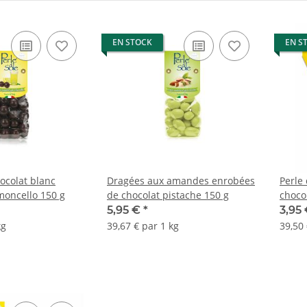
EN STOCK
EN S
ocolat blanc
Dragées aux amandes enrobées
Perle 
moncello 150 g
de chocolat pistache 150 g
choco
5,95 €
*
3,95
kg
39,67 € par 1 kg
39,50 