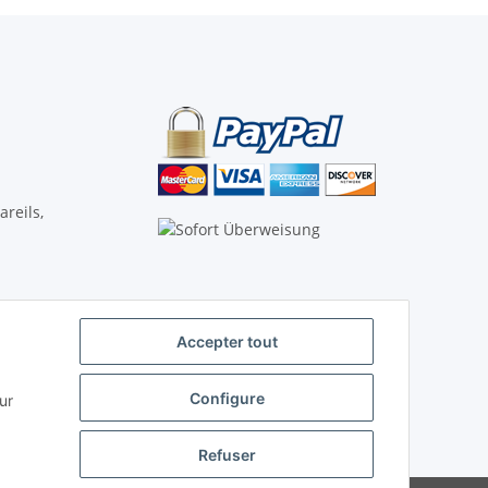
reils,
Accepter tout
Vertrag widerrufen
Configure
ur
Refuser