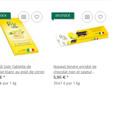
TOCK
EN STOCK
di Sole Tablette de
Nougat tendre enrobé de
lat blanc au goût de citron
chocolat noir et saveur
limoncello 150 g
 €
*
5,95 €
*
€ par 1 kg
39,67 € par 1 kg