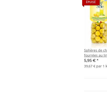
ÉPUISÉ
Sphères de ch
fourrées au li
5,95 €
*
39,67 € par 1 