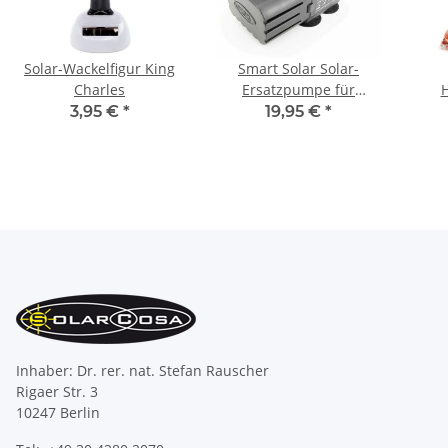
Solar-Wackelfigur King
Smart Solar Solar-
Charles
Ersatzpumpe für
Gartenbrunnen SP-
Or
3,95 €
*
19,95 €
*
160X3S
Inhaber: Dr. rer. nat. Stefan Rauscher
Rigaer Str. 3
10247 Berlin