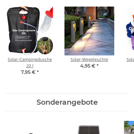
Solar-Campingdusche
Solar-Wegeleuchte
Sol
20 l
4,95 €
*
7,95 €
*
Sonderangebote