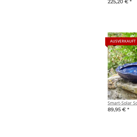
225,20 €
*
AUSVERKAUFT
Smart-Solar S
89,95 €
*