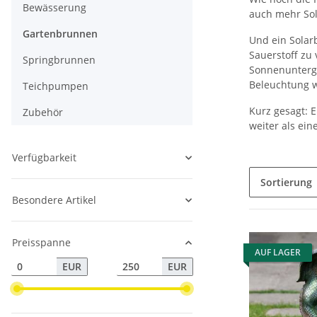
Bewässerung
auch mehr Sol
Gartenbrunnen
Und ein Solar
Sauerstoff zu 
Springbrunnen
Sonnenunterga
Beleuchtung we
Teichpumpen
Kurz gesagt: 
Zubehör
weiter als ein
Verfügbarkeit
Sortierung
Besondere Artikel
Preisspanne
AUF LAGER
EUR
EUR