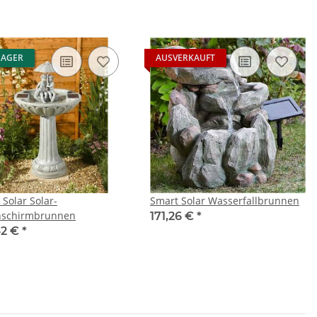
LAGER
AUSVERKAUFT
 Solar Solar-
Smart Solar Wasserfallbrunnen
nschirmbrunnen
171,26 €
*
42 €
*