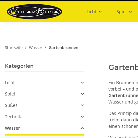
Licht
Spiel
Startseite
Wasser
Gartenbrunnen
Garten
Kategorien
Licht
Ein Brunnen i
vorbei – und p
Spiel
Gartenbrunn
Wasser und g
Süßes
Das Prinzip d
Technik
treibt dann di
einen schönen
Wasser
Wie hoch die 