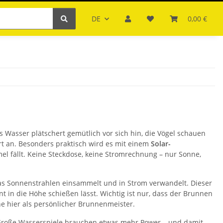
DE
0,00 €
 Wasser plätschert gemütlich vor sich hin, die Vögel schauen
sort an. Besonders praktisch wird es mit einem
Solar-
mel fällt. Keine Steckdose, keine Stromrechnung – nur Sonne,
 das Sonnenstrahlen einsammelt und in Strom verwandelt. Dieser
t in die Höhe schießen lässt. Wichtig ist nur, dass der Brunnen
e hier als persönlicher Brunnenmeister.
. Große Wasserspiele brauchen etwas mehr Power – und damit