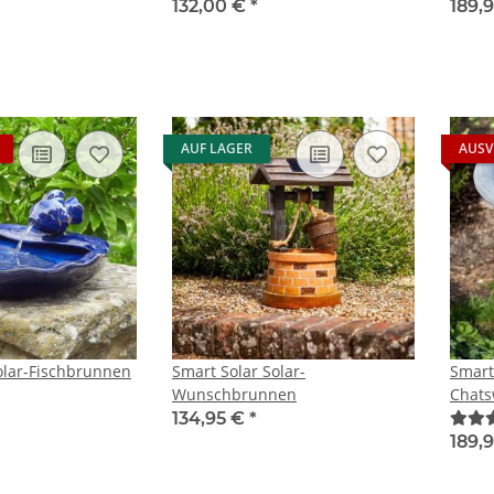
132,00 €
*
189,
AUF LAGER
AUSV
olar-Fischbrunnen
Smart Solar Solar-
Smart
Wunschbrunnen
Chats
134,95 €
*
189,