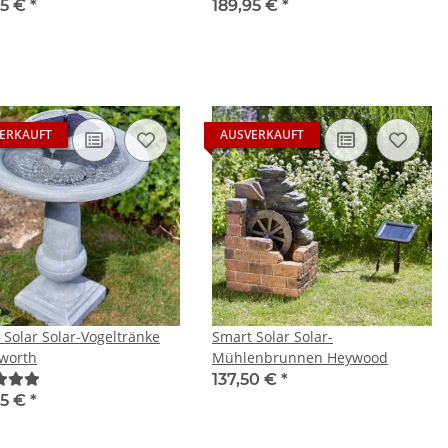
95 €
*
189,95 €
*
ERKAUFT
AUSVERKAUFT
 Solar Solar-Vogeltränke
Smart Solar Solar-
worth
Mühlenbrunnen Heywood
137,50 €
*
95 €
*