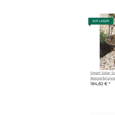
AUF LAGER
Smart Solar So
Wasserbrunne
184,82 €
*