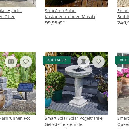
olar-Hybrid-
SolarCosa Solar-
Smart
n Otter
Kaskadenbrunnen Mosaik
Budd
99,95 €
*
249,
AUF LAGER
AUF 
olarbrunnen Pot
Smart Solar Solar-Vogeltränke
Smart
Gefiederte Freunde
Quee