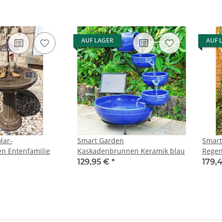
AUF LAGER
AUF 
lar-
Smart Garden
Smart
n Entenfamilie
Kaskadenbrunnen Keramik blau
Rege
129,95 €
*
179,