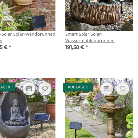
-Solar Solar-Wandbrunnen
Smart Solar Solar-
n
Wassermühlenbrunnen
95 €
*
191,58 €
*
LAGER
AUF LAGER