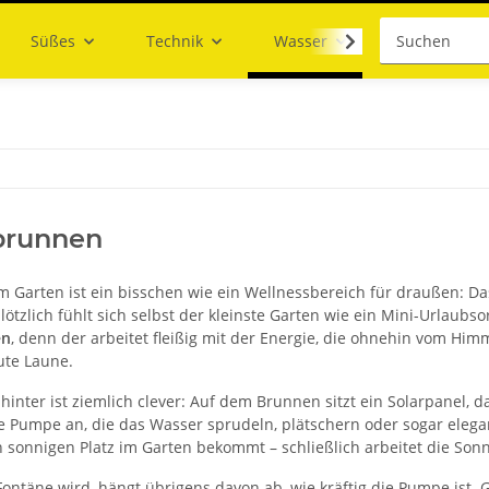
Süßes
Technik
Wasser
brunnen
m Garten ist ein bisschen wie ein Wellnessbereich für draußen: Das
lötzlich fühlt sich selbst der kleinste Garten wie ein Mini-Urlaub
en
, denn der arbeitet fleißig mit der Energie, die ohnehin vom Him
ute Laune.
ahinter ist ziemlich clever: Auf dem Brunnen sitzt ein Solarpanel,
e Pumpe an, die das Wasser sprudeln, plätschern oder sogar elegan
 sonnigen Platz im Garten bekommt – schließlich arbeitet die Sonn
Fontäne wird, hängt übrigens davon ab, wie kräftig die Pumpe ist