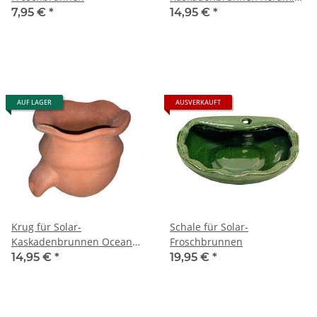
grün
7,95 €
*
14,95 €
*
AUF LAGER
AUSVERKAUFT
Krug für Solar-
Schale für Solar-
Kaskadenbrunnen Ocean
Froschbrunnen
Terrakotta
14,95 €
*
19,95 €
*