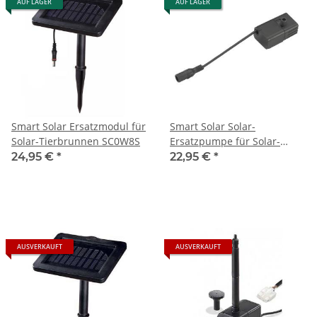
AUF LAGER
AUF LAGER
Smart Solar Ersatzmodul für
Smart Solar Solar-
Solar-Tierbrunnen SC0W8S
Ersatzpumpe für Solar-
Vogeltränken SP-160X01
24,95 €
*
22,95 €
*
AUSVERKAUFT
AUSVERKAUFT