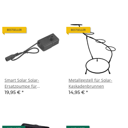
BESTSELLER
BESTSELLER
Smart Solar Solar-
Metallgestell für Solar-
Ersatzpumpe für
Kaskadenbrunnen
Gartenbrunnen SP-160X03
19,95 €
*
14,95 €
*