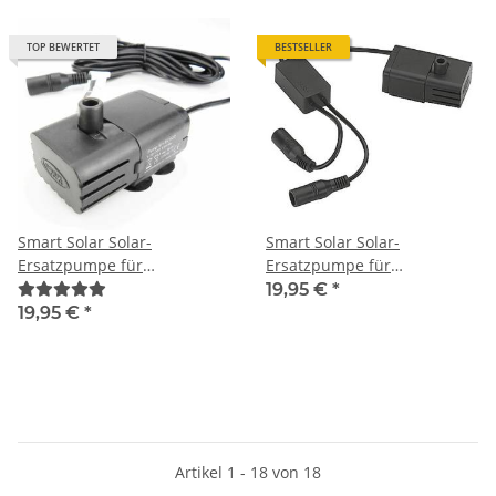
TOP BEWERTET
BESTSELLER
Smart Solar Solar-
Smart Solar Solar-
Ersatzpumpe für
Ersatzpumpe für
Gartenbrunnen SP-160X3S
Gartenbrunnen SP-160XC4
19,95 €
*
19,95 €
*
Artikel 1 - 18 von 18