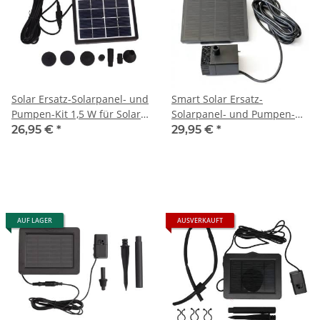
Solar Ersatz-Solarpanel- und
Smart Solar Ersatz-
Pumpen-Kit 1,5 W für Solar-
Solarpanel- und Pumpen-Kit
Wasserspiele
1,8 W für Solar-Wasserspiele
26,95 €
*
29,95 €
*
1260028-G
AUF LAGER
AUSVERKAUFT