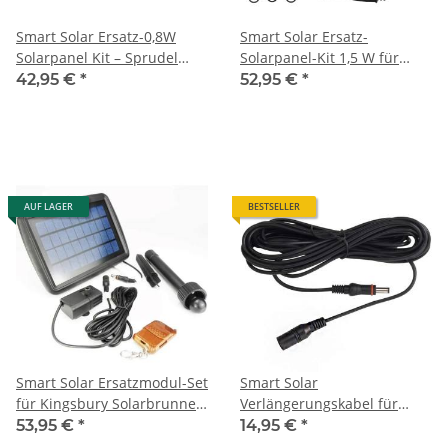
Smart Solar Ersatz-0,8W
Smart Solar Ersatz-
Solarpanel Kit – Sprudel
Solarpanel-Kit 1,5 W für
Wasserspiel – 2130PKS-G
Kaskadenbrunnen 2050PKS-
42,95 €
*
52,95 €
*
G
AUF LAGER
BESTSELLER
Smart Solar Ersatzmodul-Set
Smart Solar
für Kingsbury Solarbrunnen
Verlängerungskabel für
2150PKD-G
Solarpumpen
53,95 €
*
14,95 €
*