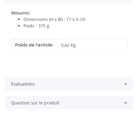
Mesures:
Dimensions (H x Ø) : 17 x 9 cm
Poids : 375 g
#productDetails.itemInformation#
#productDetails.itemValue#
Poids de l'article:
0,42
Kg
Évaluations
Question sur le produit