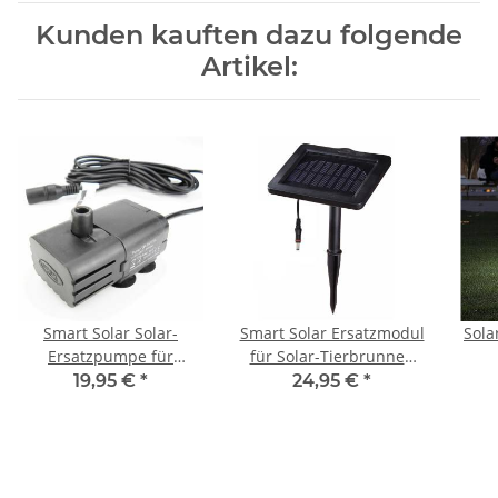
Kunden kauften dazu folgende
Artikel:
Smart Solar Solar-
Smart Solar Ersatzmodul
Sola
Ersatzpumpe für
für Solar-Tierbrunnen
Gartenbrunnen SP-
SC0W8S
19,95 €
*
24,95 €
*
160X3S