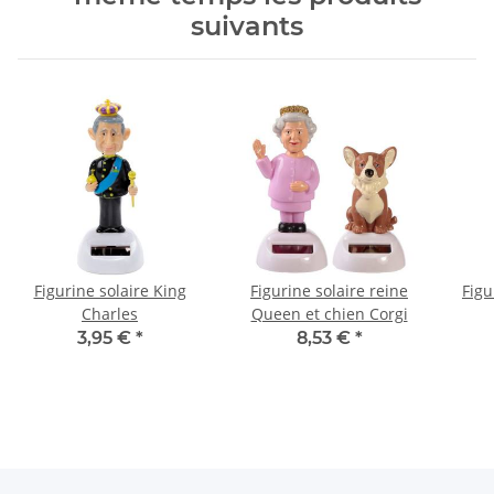
suivants
Figurine solaire King
Figurine solaire reine
Figu
Charles
Queen et chien Corgi
3,95 €
*
8,53 €
*