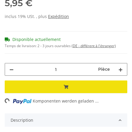
5,95 €
inclus 19% USt. , plus
Expédition
Disponible actuellement
Temps de livraison:
2 - 3 jours ouvrables
(DE - différent à l'étranger)
Pièce
ng...
Komponenten werden geladen ...
Description