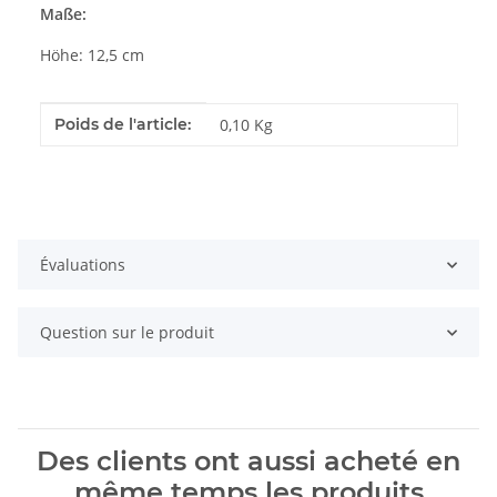
Maße:
Höhe: 12,5 cm
#productDetails.itemInformation#
#productDetails.itemValue#
Poids de l'article:
0,10
Kg
Évaluations
Question sur le produit
Des clients ont aussi acheté en
même temps les produits