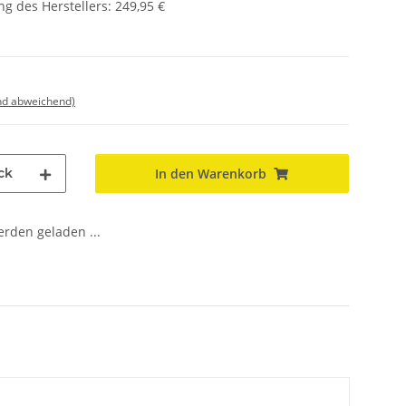
g des Herstellers
:
249,95 €
nd abweichend)
ck
In den Warenkorb
den geladen ...