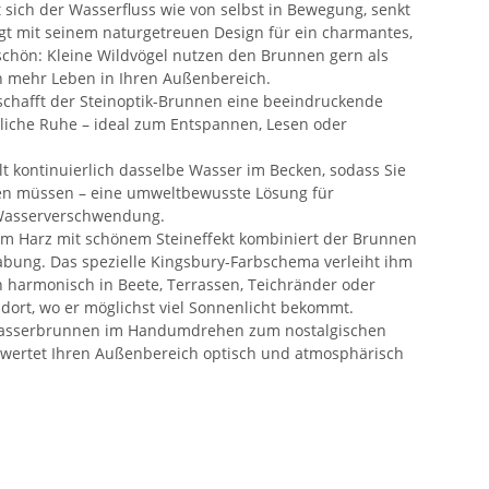
t sich der Wasserfluss wie von selbst in Bewegung, senkt
t mit seinem naturgetreuen Design für ein charmantes,
chön: Kleine Wildvögel nutzen den Brunnen gern als
h mehr Leben in Ihren Außenbereich.
 schafft der Steinoptik-Brunnen eine beeindruckende
nliche Ruhe – ideal zum Entspannen, Lesen oder
t kontinuierlich dasselbe Wasser im Becken, sodass Sie
llen müssen – eine umweltbewusste Lösung für
 Wasserverschwendung.
tem Harz mit schönem Steineffekt kombiniert der Brunnen
habung. Das spezielle Kingsbury-Farbschema verleiht ihm
h harmonisch in Beete, Terrassen, Teichränder oder
 dort, wo er möglichst viel Sonnenlicht bekommt.
-Wasserbrunnen im Handumdrehen zum nostalgischen
 wertet Ihren Außenbereich optisch und atmosphärisch