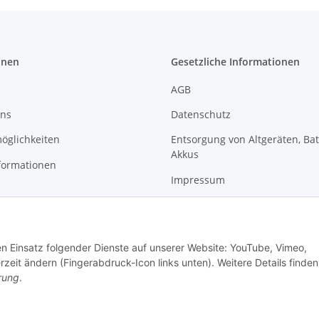
onen
Gesetzliche Informationen
AGB
uns
Datenschutz
öglichkeiten
Entsorgung von Altgeräten, Ba
Akkus
formationen
Impressum
Sitemap
Widerrufsrecht
den Einsatz folgender Dienste auf unserer Website: YouTube, Vimeo,
zeit ändern (Fingerabdruck-Icon links unten). Weitere Details finden
rung
.