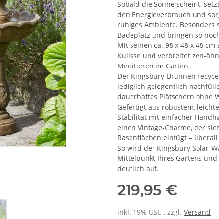
Sobald die Sonne scheint, setz
den Energieverbrauch und sorg
ruhiges Ambiente. Besonders s
Badeplatz und bringen so noc
Mit seinen ca. 98 x 48 x 48 cm
Kulisse und verbreitet zen-äh
Meditieren im Garten.
Der Kingsbury-Brunnen recycel
lediglich gelegentlich nachfü
dauerhaftes Plätschern ohne
Gefertigt aus robustem, leich
Stabilität mit einfacher Hand
einen Vintage-Charme, der sic
Rasenflächen einfügt – überall
So wird der Kingsbury Solar
Mittelpunkt Ihres Gartens und
deutlich auf.
219,95 €
inkl. 19% USt. , zzgl.
Versand