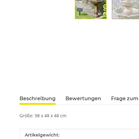
Beschreibung
Bewertungen
Frage zum 
Größe: 98 x 48 x 48 cm
Produkteigenschaft
Wert
Artikelgewicht: