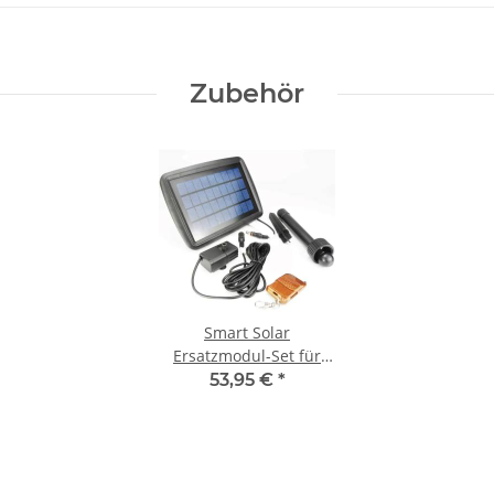
Zubehör
Smart Solar
Ersatzmodul-Set für
Kingsbury
53,95 €
*
Solarbrunnen
2150PKD-G