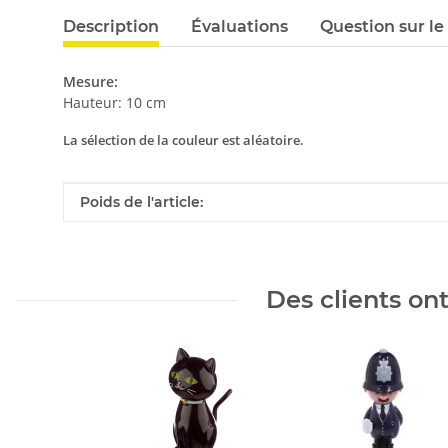
Description
Évaluations
Question sur le
Mesure:
Hauteur: 10 cm
La sélection de la couleur est aléatoire.
#productDetails.itemInformation#
#productDetails.itemValue#
Poids de l'article:
Des clients on