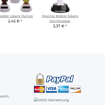
odèle solaire Ourson
Figurine Mobile Solaire
Stormtrooper
2,45 €
*
3,37 €
*
reils,