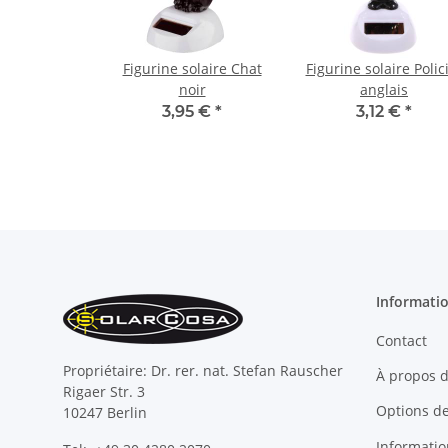
Figurine solaire Chat
Figurine solaire Polic
noir
anglais
3,95 €
*
3,12 €
*
Informati
Contact
Propriétaire: Dr. rer. nat. Stefan Rauscher
À propos 
Rigaer Str. 3
Options d
10247 Berlin
Information