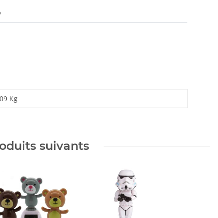
e
,09
Kg
oduits suivants