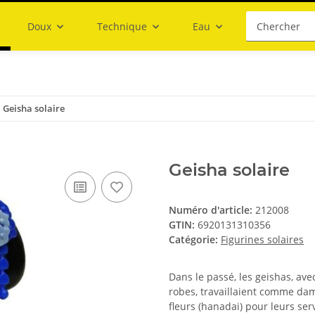
Doux
Technique
Eau
Geisha solaire
Geisha solaire
Numéro d'article:
212008
GTIN:
6920131310356
Catégorie:
Figurines solaires
Dans le passé, les geishas, ​​​​
robes, travaillaient comme dam
fleurs (hanadai) pour leurs ser