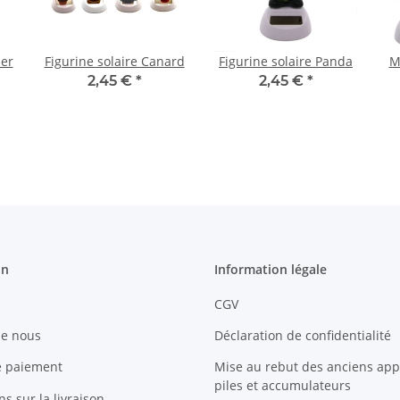
ier
Figurine solaire Canard
Figurine solaire Panda
M
2,45 €
*
2,45 €
*
on
Information légale
CGV
de nous
Déclaration de confidentialité
e paiement
Mise au rebut des anciens appa
piles et accumulateurs
s sur la livraison