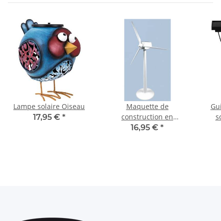
Lampe solaire Oiseau
Maquette de
Gu
construction en
s
17,95 €
*
plastique Eolienne
16,95 €
*
solaire