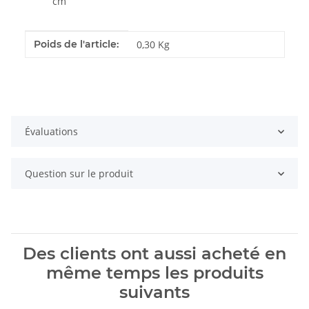
cm
#productDetails.itemInformation#
#productDetails.itemValue#
Poids de l'article:
0,30
Kg
Évaluations
Question sur le produit
Des clients ont aussi acheté en
même temps les produits
suivants