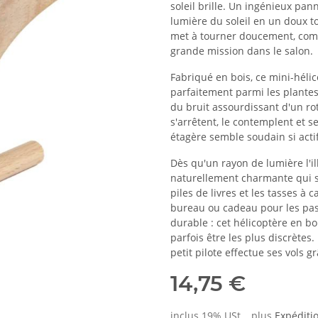
soleil brille. Un ingénieux pan
lumière du soleil en un doux tou
met à tourner doucement, comm
grande mission dans le salon.
Fabriqué en bois, ce mini-hélic
parfaitement parmi les plantes d
du bruit assourdissant d'un rot
s'arrêtent, le contemplent et 
étagère semble soudain si actif
Dès qu'un rayon de lumière l'il
naturellement charmante qui s'
piles de livres et les tasses à 
bureau ou cadeau pour les pa
durable : cet hélicoptère en b
parfois être les plus discrètes
petit pilote effectue ses vols g
14,75 €
inclus 19% USt. , plus
Expéditi