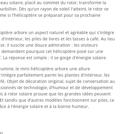
neau solaire, placé au sommet du rotor, transforme la
rbillon. Dès qu'un rayon de soleil l'atteint, le rotor se
e si l'hélicoptère se préparait pour sa prochaine
optère arbore un aspect naturel et agréable qui s'intègre
'intérieur, les piles de livres et les tasses à café. Au lieu
or, il suscite une douce admiration : les visiteurs
se demandent pourquoi cet hélicoptère posé sur une
. La réponse est simple : il se gorge d'énergie solaire.
lumine, le mini-hélicoptère arbore une allure
intègre parfaitement parmi les plantes d'intérieur, les
café. Objet de décoration original, sujet de conversation au
ssionnés de technologie, d'humour et de développement
ois à rotor solaire prouve que les grandes idées peuvent
. Et tandis que d'autres modèles fonctionnent sur piles, ce
râce à l'énergie solaire et à la bonne humeur.
on