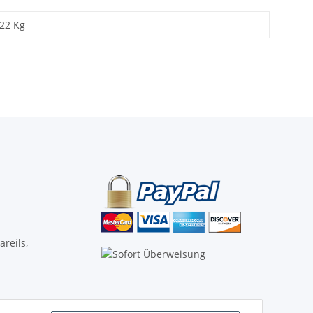
,22
Kg
reils,