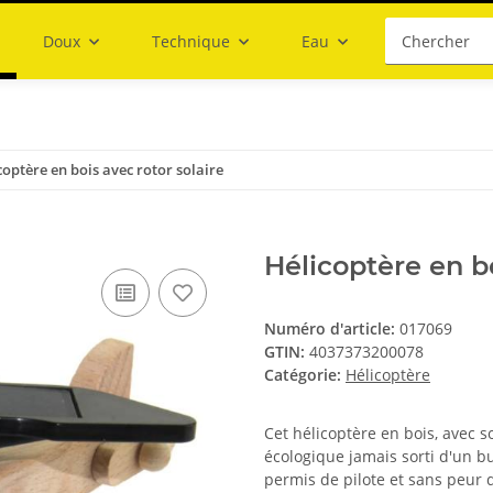
Doux
Technique
Eau
coptère en bois avec rotor solaire
Hélicoptère en bo
Numéro d'article:
017069
GTIN:
4037373200078
Catégorie:
Hélicoptère
Cet hélicoptère en bois, avec so
écologique jamais sorti d'un bu
permis de pilote et sans peur d