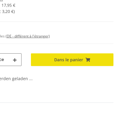
:
17,95 €
c
3,20 €
)
bles
(DE - différent à l'étranger)
ce
Dans le panier
den geladen ...