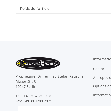
#productDetails.itemInformation#
#productDetails.itemValue#
Poids de l'article:
Informati
Contact
Propriétaire: Dr. rer. nat. Stefan Rauscher
À propos 
Rigaer Str. 3
Options d
10247 Berlin
Information
Tel: +49 30 4280 2070
Fax: +49 30 4280 2071