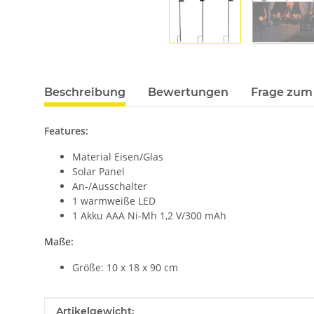
Beschreibung
Bewertungen
Frage zum 
Features:
Material Eisen/Glas
Solar Panel
An-/Ausschalter
1 warmweiße LED
1 Akku AAA Ni-Mh 1,2 V/300 mAh
Maße:
Größe: 10 x 18 x 90 cm
Produkteigenschaft
Wert
Artikelgewicht: