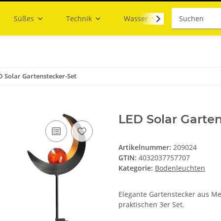
Süßes
Technik
Wasser
D Solar Gartenstecker-Set
LED Solar Garten
Artikelnummer:
209024
GTIN:
4032037757707
Kategorie:
Bodenleuchten
Elegante Gartenstecker aus Me
praktischen 3er Set.