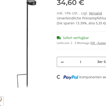
34,60 €
inkl. 19% USt. , zzgl.
Versand
Unverbindliche Preisempfehlun
(Sie sparen
13.39%
, also
5,35 €
)
Sofort verfügbar
Lieferzeit:
2 - 3 Werktage
(DE - Ausla
3er S
Loading...
Komponenten wer