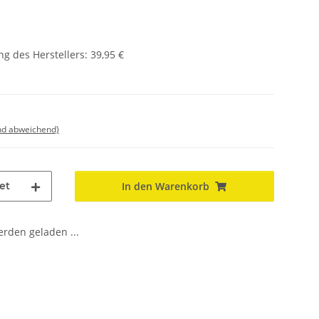
g des Herstellers
:
39,95 €
nd abweichend)
et
In den Warenkorb
den geladen ...