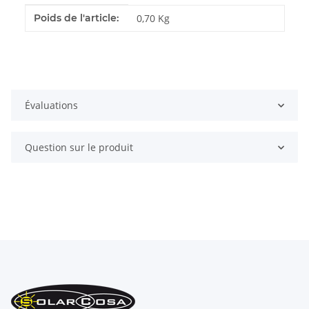
#productDetails.itemInformation#
#productDetails.itemValue#
Poids de l'article:
0,70
Kg
Évaluations
Question sur le produit