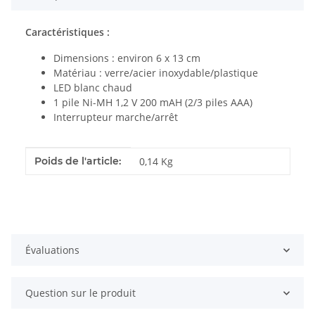
Caractéristiques :
Dimensions : environ 6 x 13 cm
Matériau : verre/acier inoxydable/plastique
LED blanc chaud
1 pile Ni-MH 1,2 V 200 mAH (2/3 piles AAA)
Interrupteur marche/arrêt
#productDetails.itemInformation#
#productDetails.itemValue#
Poids de l'article:
0,14
Kg
Évaluations
Question sur le produit