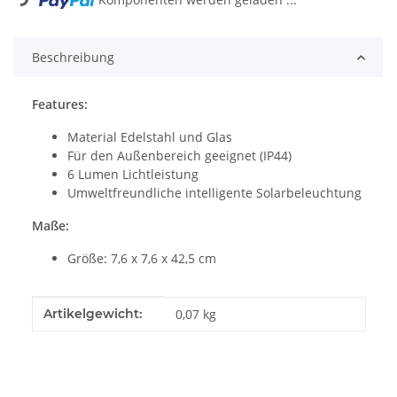
Beschreibung
Features:
Material Edelstahl und Glas
Für den Außenbereich geeignet (IP44)
6 Lumen Lichtleistung
Umweltfreundliche intelligente Solarbeleuchtung
Maße:
Größe: 7,6 x 7,6 x 42,5 cm
Produkteigenschaft
Wert
Artikelgewicht:
0,07
kg