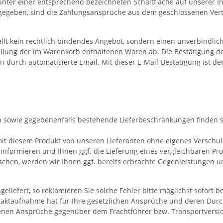
nter einer entsprechend bezeichneten Schaltfläche auf unserer I
gegeben, sind die Zahlungsansprüche aus dem geschlossenen Vertra
llt kein rechtlich bindendes Angebot, sondern einen unverbindlic
ellung der im Warenkorb enthaltenen Waren ab. Die Bestätigung de
durch automatisierte Email. Mit dieser E-Mail-Bestätigung ist d
min sowie gegebenenfalls bestehende Lieferbeschränkungen finden 
r mit diesem Produkt von unseren Lieferanten ohne eigenes Verschu
h informieren und Ihnen ggf. die Lieferung eines vergleichbaren P
schen, werden wir Ihnen ggf. bereits erbrachte Gegenleistungen un
liefert, so reklamieren Sie solche Fehler bitte möglichst sofort b
taktaufnahme hat für Ihre gesetzlichen Ansprüche und deren Durc
igenen Ansprüche gegenüber dem Frachtführer bzw. Transportvers