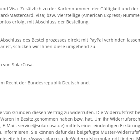
nd Visa. Zusätzlich zu der Kartennummer, der Gültigkeit und der K
urocard/Mastercard, Visa) bzw. vierstellige (American Express) Numme
ontos erfolgt mit Abschluss der Bestellung.
 Abschluss des Bestellprozesses direkt mit PayPal verbinden lasse
ar ist, schicken wir Ihnen diese umgehend zu.
m von SolarCosa.
em Recht der Bundesrepublik Deutschland.
 von Gründen diesen Vertrag zu widerrufen. Die Widerrufsfrist be
die Waren in Besitz genommen haben bzw. hat. Um Ihr Widerrufsrec
, E-Mail: service@solarcosa.de) mittels einer eindeutigen Erklärung (
en, informieren. Sie können dafür das beigefügte Muster-Widerrufs
Webseite
https://www.solarcosa.de/Widerrufsformular.pdf
finden. M