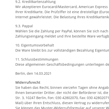
9.2. Kreditkartenzahlung
Wir akzeptieren Eurocard/Mastercard, American Express u
Ihrer Kreditkarte. Die Prüfziffer ist eine dreistellige (E
Internet gewährleistet. Die Belastung Ihres Kreditkartenk
9.3. Paypal
Wählen Sie die Zahlung per PayPal, können Sie sich nach
Zahlungseingang meldet und Ihre bestellte Ware verfügb
10. Eigentumsvorbehalt
Die Ware bleibt bis zur vollständigen Bezahlung Eigentu
11. Schlussbestimmungen
Diese allgemeinen Geschäftsbedingungen unterliegen d
Berlin, den 14.03.2021
Widerrufsrecht
Sie haben das Recht, binnen vierzehn Tagen ohne Angabe
Ihnen benannter Dritter, der nicht der Beförderer ist, 
Str. 3, 10247 Berlin, Fon: 030 42802070, Fax: 030 42802071
Mail) über Ihren Entschluss, diesen Vertrag zu widerruf
Sie können das Muster-Widerrufsformular auf unserer 