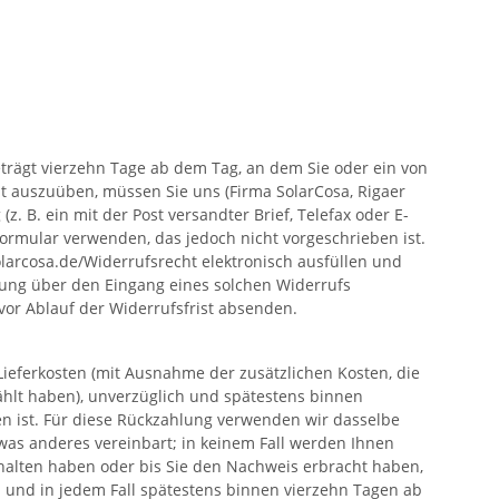
trägt vierzehn Tage ab dem Tag, an dem Sie oder ein von
ht auszuüben, müssen Sie uns (Firma SolarCosa, Rigaer
z. B. ein mit der Post versandter Brief, Telefax oder E-
formular verwenden, das jedoch nicht vorgeschrieben ist.
larcosa.de/Widerrufsrecht elektronisch ausfüllen und
igung über den Eingang eines solchen Widerrufs
vor Ablauf der Widerrufsfrist absenden.
Lieferkosten (mit Ausnahme der zusätzlichen Kosten, die
ählt haben), unverzüglich und spätestens binnen
n ist. Für diese Rückzahlung verwenden wir dasselbe
twas anderes vereinbart; in keinem Fall werden Ihnen
halten haben oder bis Sie den Nachweis erbracht haben,
h und in jedem Fall spätestens binnen vierzehn Tagen ab