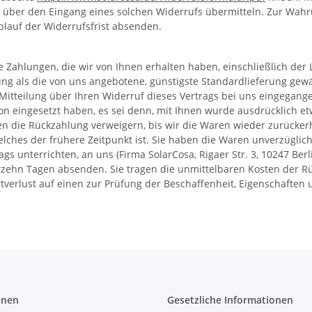
ng über den Eingang eines solchen Widerrufs übermitteln. Zur Wahru
blauf der Widerrufsfrist absenden.
 Zahlungen, die wir von Ihnen erhalten haben, einschließlich der 
rung als die von uns angebotene, günstigste Standardlieferung gew
itteilung über Ihren Widerruf dieses Vertrags bei uns eingegange
ion eingesetzt haben, es sei denn, mit Ihnen wurde ausdrücklich e
n die Rückzahlung verweigern, bis wir die Waren wieder zurücker
lches der frühere Zeitpunkt ist. Sie haben die Waren unverzüglic
s unterrichten, an uns (Firma SolarCosa, Rigaer Str. 3, 10247 Berl
ierzehn Tagen absenden. Sie tragen die unmittelbaren Kosten der 
verlust auf einen zur Prüfung der Beschaffenheit, Eigenschaften
onen
Gesetzliche Informationen