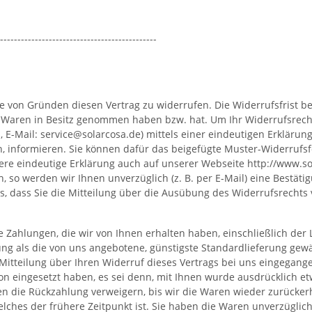
---------------------------------------------
 von Gründen diesen Vertrag zu widerrufen. Die Widerrufsfrist be
die Waren in Besitz genommen haben bzw. hat. Um Ihr Widerrufsrec
, E-Mail: service@solarcosa.de) mittels einer eindeutigen Erklärung (
en, informieren. Sie können dafür das beigefügte Muster-Widerrufs
re eindeutige Erklärung auch auf unserer Webseite http://www.so
, so werden wir Ihnen unverzüglich (z. B. per E-Mail) eine Bestät
s, dass Sie die Mitteilung über die Ausübung des Widerrufsrechts 
 Zahlungen, die wir von Ihnen erhalten haben, einschließlich der 
rung als die von uns angebotene, günstigste Standardlieferung gew
itteilung über Ihren Widerruf dieses Vertrags bei uns eingegange
ion eingesetzt haben, es sei denn, mit Ihnen wurde ausdrücklich e
n die Rückzahlung verweigern, bis wir die Waren wieder zurücker
lches der frühere Zeitpunkt ist. Sie haben die Waren unverzüglic