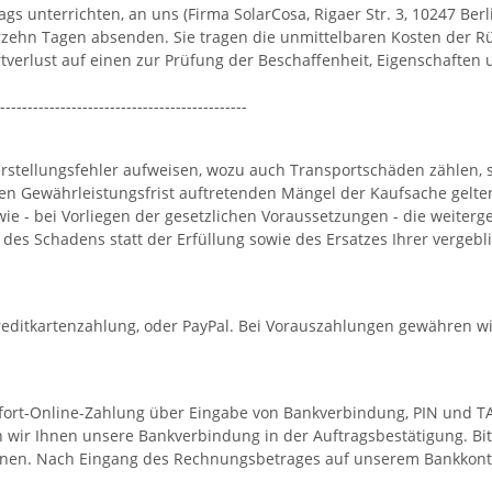
s unterrichten, an uns (Firma SolarCosa, Rigaer Str. 3, 10247 Berl
ierzehn Tagen absenden. Sie tragen die unmittelbaren Kosten der 
verlust auf einen zur Prüfung der Beschaffenheit, Eigenschaften
---------------------------------------------
r Herstellungsfehler aufweisen, wozu auch Transportschäden zählen,
hen Gewährleistungsfrist auftretenden Mängel der Kaufsache gelte
wie - bei Vorliegen der gesetzlichen Voraussetzungen - die weite
s des Schadens statt der Erfüllung sowie des Ersatzes Ihrer verg
editkartenzahlung, oder PayPal. Bei Vorauszahlungen gewähren wir
fort-Online-Zahlung über Eingabe von Bankverbindung, PIN und T
 wir Ihnen unsere Bankverbindung in der Auftragsbestätigung. Bi
nnen. Nach Eingang des Rechnungsbetrages auf unserem Bankkont