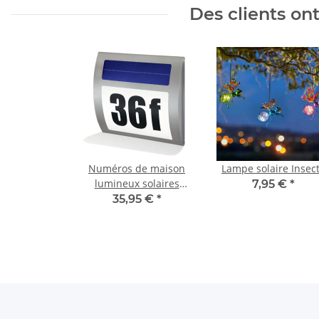
Des clients on
Numéros de maison
Lampe solaire Insec
lumineux solaires
7,95 €
*
Vague
35,95 €
*