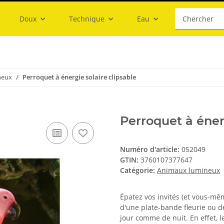
Doux
Technique
Eau
neux
Perroquet à énergie solaire clipsable
Perroquet à énerg
Numéro d'article:
052049
GTIN:
3760107377647
Catégorie:
Animaux lumineux
Épatez vos invités (et vous-mê
d'une plate-bande fleurie ou de
jour comme de nuit. En effet, l