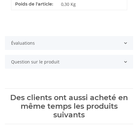
#productDetails.itemInformation#
#productDetails.itemValue#
Poids de l'article:
0,30
Kg
Évaluations
Question sur le produit
Des clients ont aussi acheté en
même temps les produits
suivants