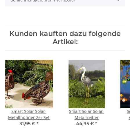
Kunden kauften dazu folgende
Artikel:
Smart Solar Solar-
Smart Solar Solar-
S
Metallhühner 2er Set
Metallreiher
31,95 €
*
44,95 €
*