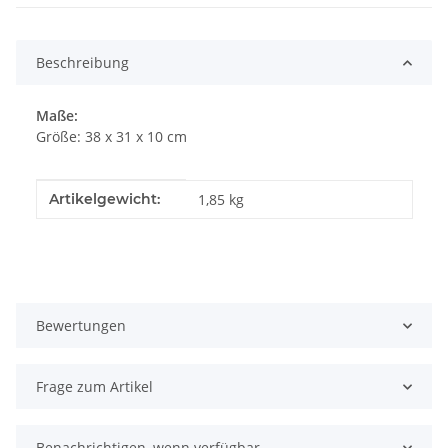
Beschreibung
Maße:
Größe: 38 x 31 x 10 cm
Produkteigenschaft
Wert
Artikelgewicht:
1,85
kg
Bewertungen
Frage zum Artikel
Benachrichtigen, wenn verfügbar