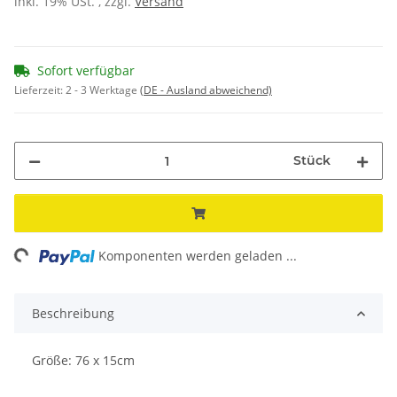
inkl. 19% USt. , zzgl.
Versand
Sofort verfügbar
Lieferzeit:
2 - 3 Werktage
(DE - Ausland abweichend)
Stück
ng...
Komponenten werden geladen ...
Beschreibung
Größe: 76 x 15cm