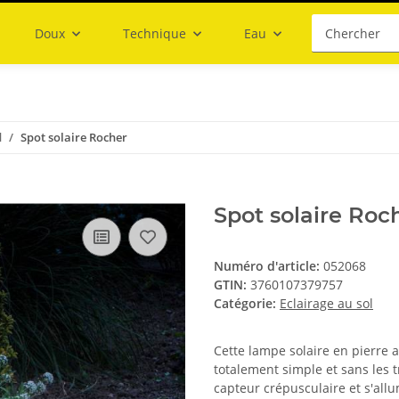
Doux
Technique
Eau
l
Spot solaire Rocher
Spot solaire Roc
Numéro d'article:
052068
GTIN:
3760107379757
Catégorie:
Eclairage au sol
Cette lampe solaire en pierre 
totalement simple et sans les 
capteur crépusculaire et s'all