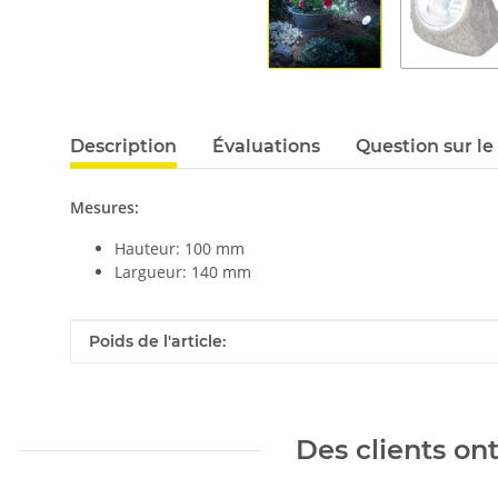
Description
Évaluations
Question sur le
Mesures:
Hauteur: 100 mm
Largueur: 140 mm
#productDetails.itemInformation#
#productDetails.itemValue#
Poids de l'article:
Des clients on