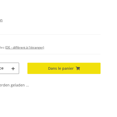
on
bles
(DE - différent à l'étranger)
ce
Dans le panier
den geladen ...