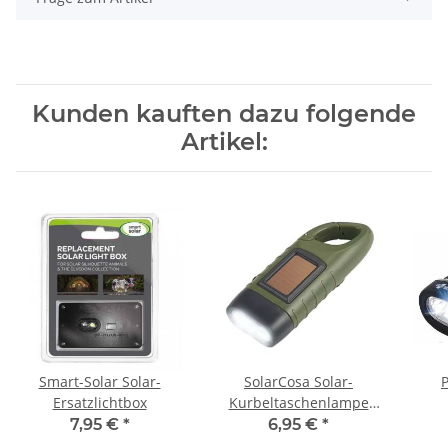
Kunden kauften dazu folgende
Artikel:
Smart-Solar Solar-
SolarCosa Solar-
Ersatzlichtbox
Kurbeltaschenlampe
olive
7,95 €
*
6,95 €
*