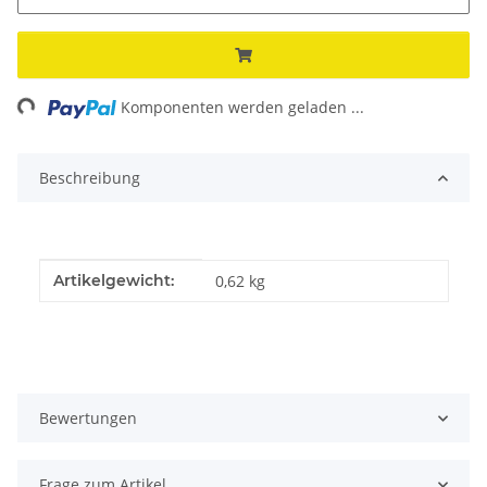
ng...
Komponenten werden geladen ...
Beschreibung
Produkteigenschaft
Wert
Artikelgewicht:
0,62
kg
Bewertungen
Frage zum Artikel