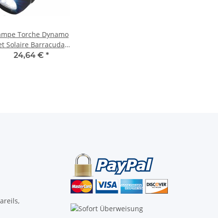
ampe Torche Dynamo
et Solaire Barracuda
Power Plus
24,64 €
*
reils,