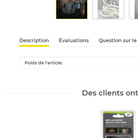
Description
Évaluations
Question sur le
#productDetails.itemInformation#
#productDetails.itemValue#
Poids de l'article:
Des clients on