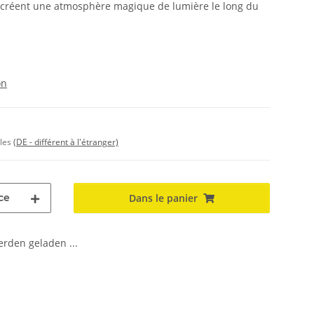
es créent une atmosphère magique de lumière le long du
on
bles
(DE - différent à l'étranger)
ce
Dans le panier
den geladen ...