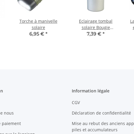
Torche à manivelle
Eclairage tombal
L
solaire
solaire Bougie
funéraire
6,95 €
*
7,39 €
*
on
Information légale
CGV
de nous
Déclaration de confidentialité
e paiement
Mise au rebut des anciens appa
piles et accumulateurs