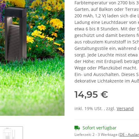
Farbtemperatur von 2700 bis 30
Garten, auf Balkon oder Terras
200 mAh, 1,2 V) laden sich die
Ladung eine Leuchtdauer von et
etwa 6 bis 8 Stunden. Mit der
geschützt und damit bestens f
aus robustem Kunststoff in Sc
Gestaltungsstile ein, während
sorgt. Jede Leuchte misst etwa 
der Höhe; mit Erdspieß beträgt
Wege oder Pflanzkübel macht. 
Ein- und Ausschalten. Dieses S
dekorative Lichtakzente im Au
14,95 €
inkl. 19% USt. , zzgl.
Versand
Sofort verfügbar
Lieferzeit:
2 - 3 Werktage
(DE - Ausla