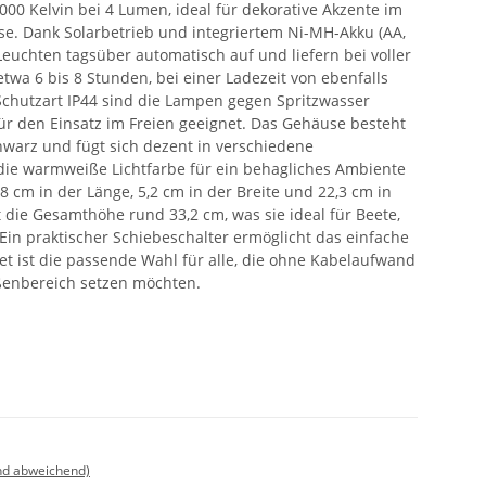
00 Kelvin bei 4 Lumen, ideal für dekorative Akzente im
se. Dank Solarbetrieb und integriertem Ni-MH-Akku (AA,
 Leuchten tagsüber automatisch auf und liefern bei voller
wa 6 bis 8 Stunden, bei einer Ladezeit von ebenfalls
 Schutzart IP44 sind die Lampen gegen Spritzwasser
ür den Einsatz im Freien geeignet. Das Gehäuse besteht
hwarz und fügt sich dezent in verschiedene
 die warmweiße Lichtfarbe für ein behagliches Ambiente
8 cm in der Länge, 5,2 cm in der Breite und 22,3 cm in
 die Gesamthöhe rund 33,2 cm, was sie ideal für Beete,
Ein praktischer Schiebeschalter ermöglicht das einfache
et ist die passende Wahl für alle, die ohne Kabelaufwand
ßenbereich setzen möchten.
nd abweichend)