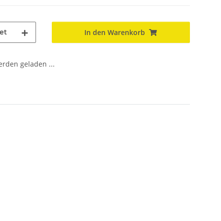
et
In den Warenkorb
den geladen ...