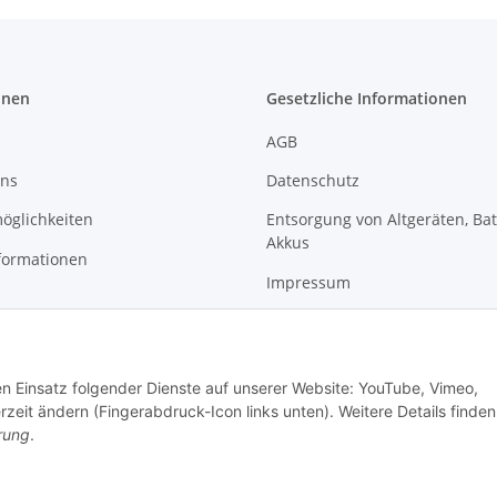
onen
Gesetzliche Informationen
AGB
uns
Datenschutz
öglichkeiten
Entsorgung von Altgeräten, Ba
Akkus
formationen
Impressum
Sitemap
Widerrufsrecht
den Einsatz folgender Dienste auf unserer Website: YouTube, Vimeo,
zeit ändern (Fingerabdruck-Icon links unten). Weitere Details finden
rung
.